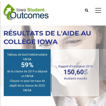
Aller
au
contenu
principal
RÉSULTATS DE L'AIDE AU
COLLÈGE IOWA
R
Tableau de bord hebdomadaire
FAFSA
59%
Rapport d'inscription 2019
150,605
de la classe de 2019 a déposé
un FAFSA
étudiants inscrits
Cliquez ici pour les taux de
dépôt de la classe de 2020
FAFSA