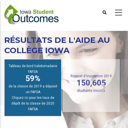
Aller
au
contenu
principal
RÉSULTATS DE L'AIDE AU
COLLÈGE IOWA
R
Tableau de bord hebdomadaire
FAFSA
59%
Rapport d'inscription 2019
150,605
de la classe de 2019 a déposé
un FAFSA
étudiants inscrits
Cliquez ici pour les taux de
dépôt de la classe de 2020
FAFSA