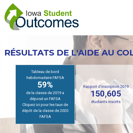
Aller
au
contenu
principal
RÉSULTATS DE L'AIDE AU CO
Rapport d'inscription 2019
Tableau de bord
150,605
hebdomadaire FAFSA
59%
Les résidents de l'Iowa
étaient inscrits dans les
de la classe de 2019 a
collèges et universités de
déposé un FAFSA
l'Iowa