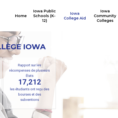
Iowa Public
Iowa
Iowa
Home
Schools (K-
Community
College Aid
12)
Colleges
LLÈGE IOWA
Rapport sur les
récompenses de plusieurs
États
17,212
les étudiants ont reçu des
bourses et des
subventions