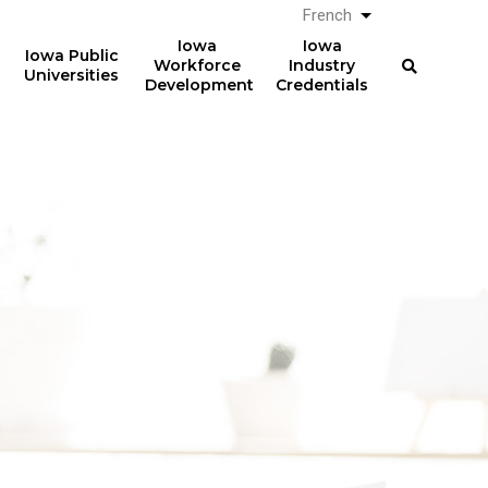
French
Lister les actio
Iowa
Iowa
Iowa Public
Workforce
Industry
Universities
Development
Credentials