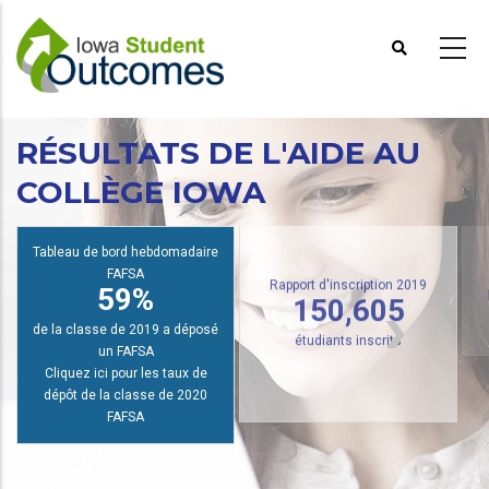
Aller
au
contenu
principal
RÉSULTATS DE L'AIDE AU
COLLÈGE IOWA
R
Tableau de bord hebdomadaire
FAFSA
59%
Rapport d'inscription 2019
150,605
de la classe de 2019 a déposé
un FAFSA
étudiants inscrits
Cliquez ici pour les taux de
dépôt de la classe de 2020
FAFSA