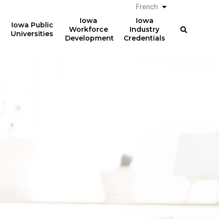
French
Lister les actio
Iowa
Iowa
Iowa Public
Workforce
Industry
Universities
Development
Credentials