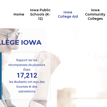
Iowa Public
Iowa
Iowa
Home
Schools (K-
Community
College Aid
12)
Colleges
LLÈGE IOWA
Rapport sur les
récompenses de plusieurs
États
17,212
les étudiants ont reçu des
bourses et des
subventions