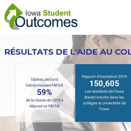
Aller
au
contenu
principal
RÉSULTATS DE L'AIDE AU CO
Rapport d'inscription 2019
Tableau de bord
150,605
hebdomadaire FAFSA
59%
Les résidents de l'Iowa
étaient inscrits dans les
de la classe de 2019 a
collèges et universités de
déposé un FAFSA
l'Iowa