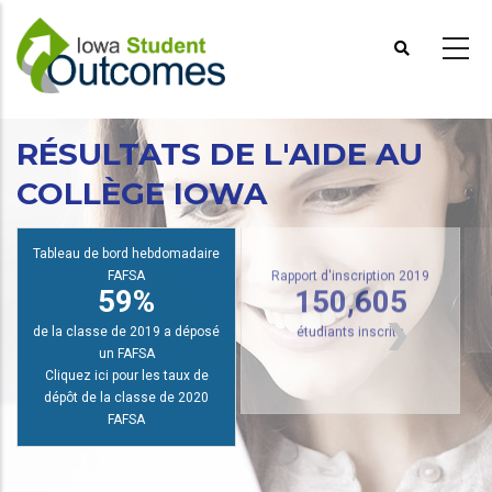
Aller
au
contenu
principal
RÉSULTATS DE L'AIDE AU
COLLÈGE IOWA
R
Tableau de bord hebdomadaire
FAFSA
59%
Rapport d'inscription 2019
150,605
de la classe de 2019 a déposé
étudiants inscrits
un FAFSA
Cliquez ici pour les taux de
dépôt de la classe de 2020
FAFSA