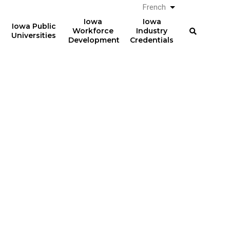
French
Lister les actio
Iowa
Iowa
Iowa Public
Workforce
Industry
Universities
Development
Credentials