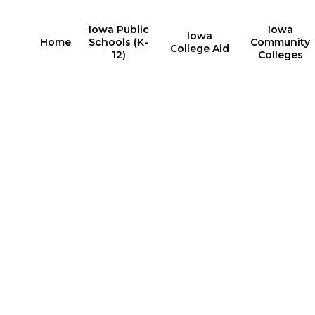
Iowa Public
Iowa
Iowa
Home
Schools (K-
Community
College Aid
12)
Colleges