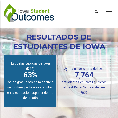
Pasar
al
contenido
principal
RESULTADOS DE
ESTUDIANTES DE IOWA
Escuelas públicas de Iowa
(K-12)
Ayuda universitaria de Iowa
63%
7,764
de los graduados de la escuela
estudiantes en Iowa recibieron
secundaria pública se inscriben
el Last Dollar Scholarship en
en la educación superior dentro
2022
de un año