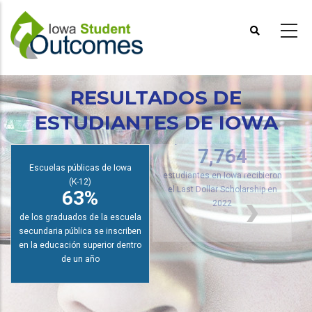
Pasar
al
contenido
principal
RESULTADOS DE
ESTUDIANTES DE IOWA
Ayuda universitaria de Iowa
7,764
Escuelas públicas de Iowa
(K-12)
estudiantes en Iowa recibieron
63%
el Last Dollar Scholarship en
2022
de los graduados de la escuela
secundaria pública se inscriben
en la educación superior dentro
de un año