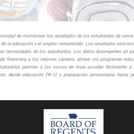
esidad de monitorear los resultados de los estudiantes de cerca a
osa de la educación y el empleo remunerado. Los resultados exitoso
 las necesidades de los estudiantes. Los datos desempeñan un p
uda financiera a los mejores canales, alinear los programas educ
tudiantiles permite a los socios de Iowa acceder fácilmente a l
ntil, desde educación PK-12 y preparación universitaria, hast