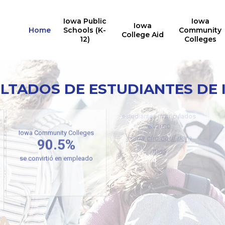
Iowa Public
Iowa
Iowa
Home
Schools (K-
Community
College Aid
12)
Colleges
LTADOS DE ESTUDIANTES DE
L
Universidades públicas de
Iowa
71,769
estudiantes matriculados
en 2020
Iowa Community Colleges
Haga clic aquí para
90.5%
más
se convirtió en empleado