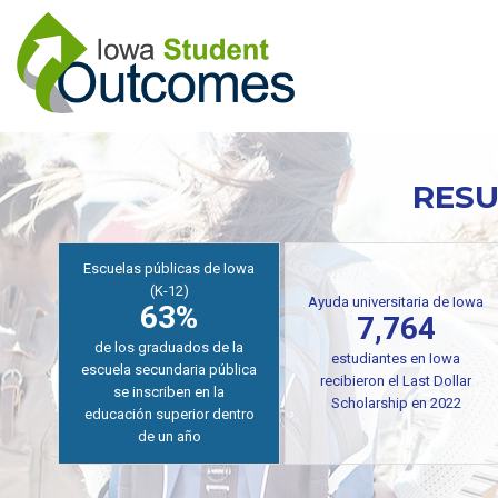
Pasar
al
contenido
principal
RESU
7,764
Escuelas públicas de Iowa
estudiantes en Iowa
(K-12)
recibieron el Last Dollar
63%
Scholarship para
entrenamiento en AY2021-
de los graduados de
2022 para carreras en
secundaria pública se
demanda
matriculan dentro de un
Próximamente, en
año
breve, pronto