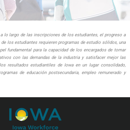
 lo largo de las inscripciones de los estudiantes, el progreso a
s de los estudiantes requieren programas de estudio sólidos, una
apel fundamental para la capacidad de los encargados de tomar
ativos con las demandas de la industria y satisfacer mejor las
os resultados estudiantiles de Iowa en un lugar consolidado,
a programas de educación postsecundaria, empleo remunerado y