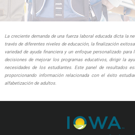
La creciente demanda de una fuerza laboral educada dicta la nec
través de diferentes niveles de educación, la finalización exit
variedad de ayuda financiera y un enfoque personalizado para
decisiones de mejorar los programas educativos, dirigir la ay
necesidades de los estudiantes. Este panel de resultados es
proporcionando información relacionada con el éxito estudia
alfabetización de adultos.