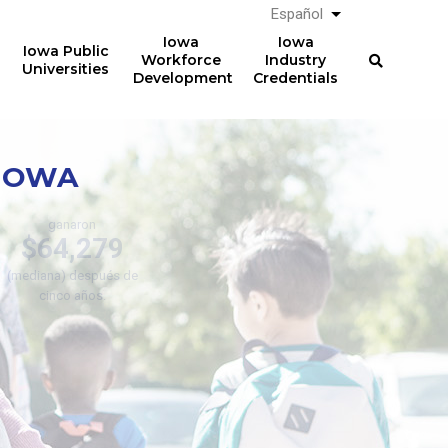
Español
List additional a
Iowa
Iowa
Iowa Public
Workforce
Industry
Universities
Development
Credentials
 IOWA
Aprendizajes Registrados
os electricistas de RA que
completaron el 2014
ganaron
$64,279
(mediana) después de
cinco años.