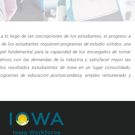
 lo largo de las inscripciones de los estudiantes, el progreso a
s de los estudiantes requieren programas de estudio sólidos, una
apel fundamental para la capacidad de los encargados de tomar
ativos con las demandas de la industria y satisfacer mejor las
os resultados estudiantiles de Iowa en un lugar consolidado,
a programas de educación postsecundaria, empleo remunerado y