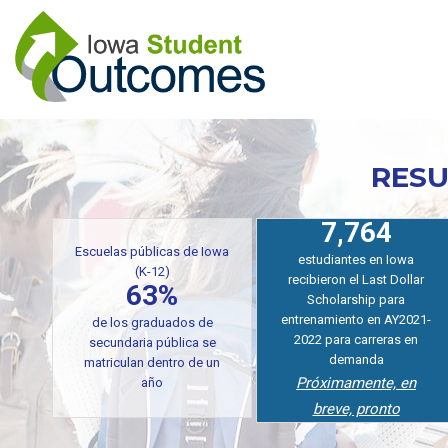
Pasar
al
contenido
principal
RESU
7,764
Escuelas públicas de Iowa
estudiantes en Iowa
(K-12)
recibieron el Last Dollar
63%
Scholarship para
entrenamiento en AY2021-
de los graduados de
2022 para carreras en
secundaria pública se
demanda
matriculan dentro de un
Próximamente, en
año
breve, pronto