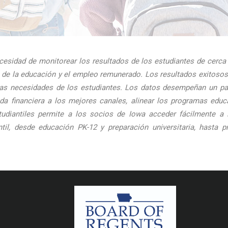
esidad de monitorear los resultados de los estudiantes de cerca a
osa de la educación y el empleo remunerado. Los resultados exitoso
 las necesidades de los estudiantes. Los datos desempeñan un p
uda financiera a los mejores canales, alinear los programas educ
tudiantiles permite a los socios de Iowa acceder fácilmente a l
ntil, desde educación PK-12 y preparación universitaria, hast