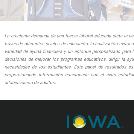
La creciente demanda de una fuerza laboral educada dicta la nec
través de diferentes niveles de educación, la finalización exit
variedad de ayuda financiera y un enfoque personalizado para
decisiones de mejorar los programas educativos, dirigir la ay
necesidades de los estudiantes. Este panel de resultados es
proporcionando información relacionada con el éxito estudia
alfabetización de adultos.