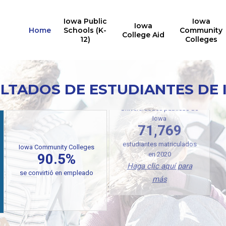
Iowa Public
Iowa
Iowa
Home
Schools (K-
Community
College Aid
12)
Colleges
LTADOS DE ESTUDIANTES DE
L
Universidades públicas de
Iowa
71,769
Iowa Community Colleges
90.5%
estudiantes matriculados
en 2020
se convirtió en empleado
Haga clic aquí para
más