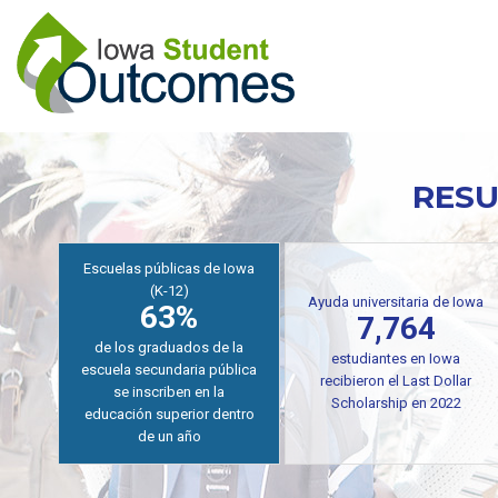
Pasar
al
contenido
principal
RESU
7,764
Escuelas públicas de Iowa
estudiantes en Iowa
(K-12)
recibieron el Last Dollar
63%
Scholarship para
entrenamiento en AY2021-
de los graduados de
2022 para carreras en
secundaria pública se
demanda
matriculan dentro de un
Próximamente, en
año
breve, pronto