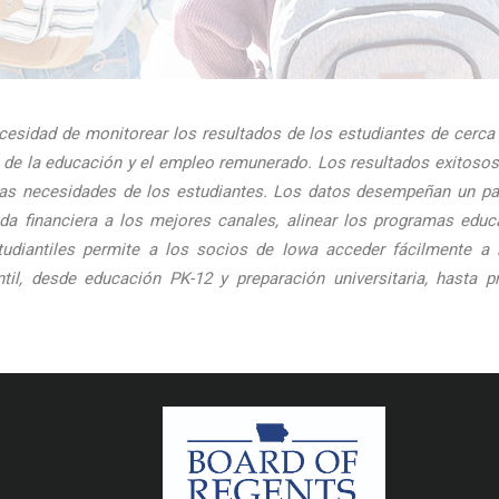
esidad de monitorear los resultados de los estudiantes de cerca a
osa de la educación y el empleo remunerado. Los resultados exitoso
 las necesidades de los estudiantes. Los datos desempeñan un p
uda financiera a los mejores canales, alinear los programas educ
tudiantiles permite a los socios de Iowa acceder fácilmente a l
ntil, desde educación PK-12 y preparación universitaria, hast