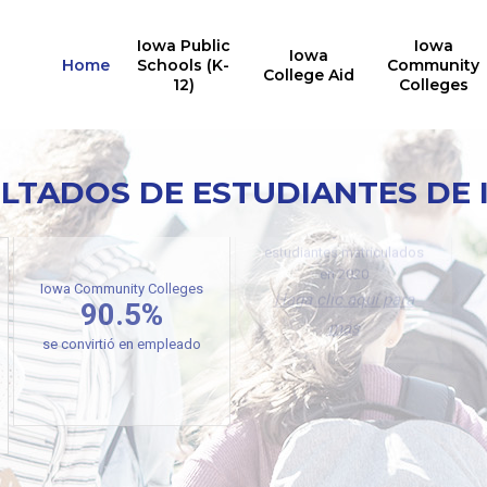
Iowa Public
Iowa
Iowa
Home
Schools (K-
Community
College Aid
12)
Colleges
LTADOS DE ESTUDIANTES DE
L
Universidades públicas de
Iowa
71,769
estudiantes matriculados
en 2020
Iowa Community Colleges
Haga clic aquí para
90.5%
más
se convirtió en empleado