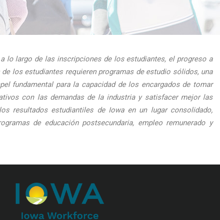
 lo largo de las inscripciones de los estudiantes, el progreso a
s de los estudiantes requieren programas de estudio sólidos, una
apel fundamental para la capacidad de los encargados de tomar
ativos con las demandas de la industria y satisfacer mejor las
os resultados estudiantiles de Iowa en un lugar consolidado,
a programas de educación postsecundaria, empleo remunerado y