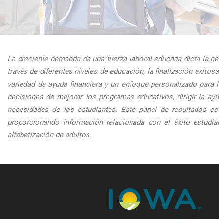
La creciente demanda de una fuerza laboral educada dicta la nec
través de diferentes niveles de educación, la finalización exit
variedad de ayuda financiera y un enfoque personalizado para
decisiones de mejorar los programas educativos, dirigir la ay
necesidades de los estudiantes. Este panel de resultados es
proporcionando información relacionada con el éxito estudia
alfabetización de adultos.