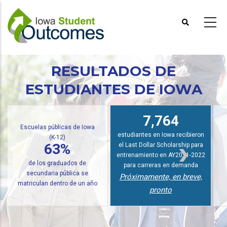
Pasar
al
contenido
principal
RESULTADOS DE
ESTUDIANTES DE IOWA
7,764
Un
estudiantes en Iowa recibieron
Iowa Community Colleges
el Last Dollar Scholarship para
90.5%
entrenamiento en AY2021-2022
para carreras en demanda
se convirtió en empleado
Próximamente, en breve,
pronto