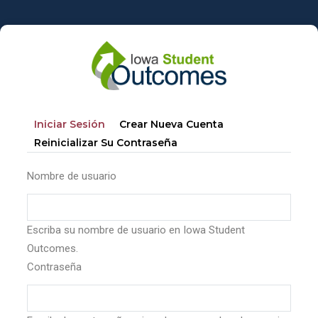
Pasar
al
contenido
principal
Solapas
(solapa
Iniciar Sesión
Crear Nueva Cuenta
principales
Activa)
Reinicializar Su Contraseña
Nombre de usuario
Escriba su nombre de usuario en Iowa Student
Outcomes.
Contraseña