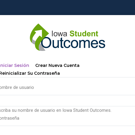
Solapas
(solapa
Iniciar Sesión
Crear Nueva Cuenta
principales
Activa)
Reinicializar Su Contraseña
ombre de usuario
scriba su nombre de usuario en Iowa Student Outcomes.
ontraseña