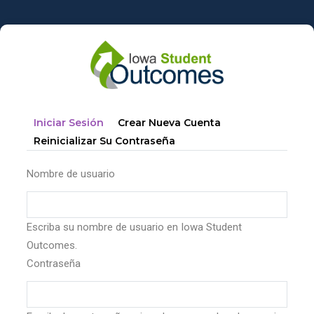
Pasar
al
contenido
principal
Solapas
(solapa
Iniciar Sesión
Crear Nueva Cuenta
principales
Activa)
Reinicializar Su Contraseña
Nombre de usuario
Escriba su nombre de usuario en Iowa Student
Outcomes.
Contraseña