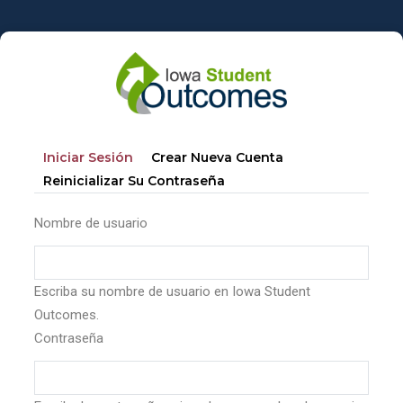
Pasar
al
contenido
principal
Solapas
(solapa
Iniciar Sesión
Crear Nueva Cuenta
principales
Activa)
Reinicializar Su Contraseña
Nombre de usuario
Escriba su nombre de usuario en Iowa Student
Outcomes.
Contraseña