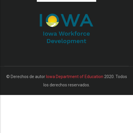
additional actions
© Derechos de autor
Iowa Department of Education
2020. Todos
los derechos reservados.