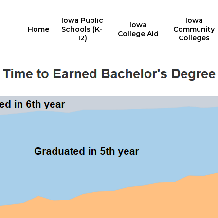
Iowa Public
Iowa
Iowa
Home
Schools (K-
Community
College Aid
12)
Colleges