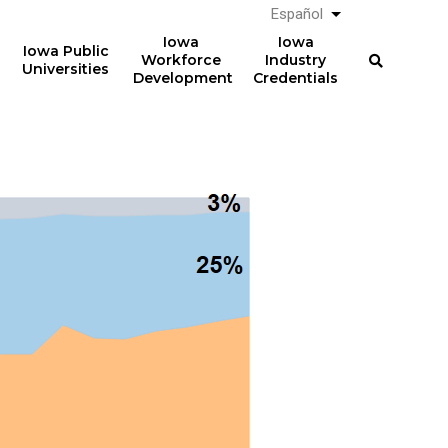
Español
List additional a
Iowa
Iowa
Iowa Public
Workforce
Industry
Universities
Development
Credentials