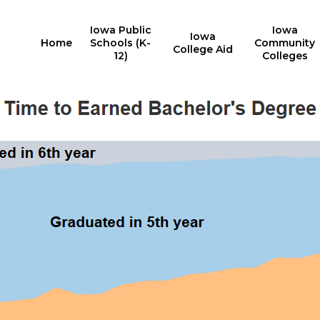
Iowa Public
Iowa
Iowa
Home
Schools (K-
Community
College Aid
12)
Colleges