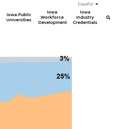
Español
List additional a
Iowa
Iowa
Iowa Public
Workforce
Industry
Universities
Development
Credentials