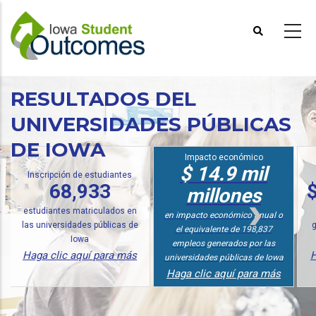
Pasar
al
contenido
principal
RESULTADOS DEL
UNIVERSIDADES PÚBLICAS
DE IOWA
Impacto económico
$ 14.9 mil
Análisis de inversiones
$ 23,200 más
millones
de
en ingresos anuales para
en impacto económico anual o
graduados de la Universidad
el equivalente de 198,837
Pública de Iowa
empleos generados por las
Haga clic aquí para más
universidades públicas de Iowa
Haga clic aquí para más