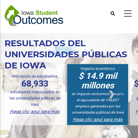
Pasar
al
contenido
principal
RESULTADOS DEL
UNIVERSIDADES PÚBLICAS
DE IOWA
Impacto económico
$ 14.9 mil
ipción de estudiantes
Análisis d
68,933
$ 23,
millones
iantes matriculados en
en ingresos
en impacto económico anual o
iversidades públicas de
graduados de
el equivalente de 198,837
Iowa
Públic
empleos generados por las
clic aquí para más
Haga clic 
universidades públicas de Iowa
Haga clic aquí para más