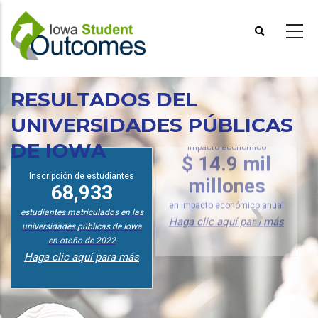
Pasar
al
contenido
principal
RESULTADOS DEL
UNIVERSIDADES PÚBLICAS
DE IOWA
Impacto económico
$ 14.9 mil
Inscripción de estudiantes
68,933
millones
estudiantes matriculados en las
en impacto económico anual
universidades públicas de Iowa
Haga clic aquí para más
en otoño de 2022
Haga clic aquí para más