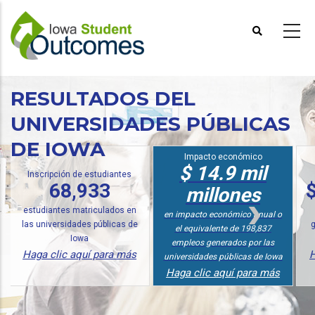
Pasar
al
contenido
principal
RESULTADOS DEL
UNIVERSIDADES PÚBLICAS
DE IOWA
Impacto económico
$ 14.9 mil
Análisis de inversiones
$ 23,200 más
millones
en ingresos anuales para
de
en impacto económico anual o
graduados de la Universidad
el equivalente de 198,837
Pública de Iowa
empleos generados por las
Haga clic aquí para más
universidades públicas de Iowa
Haga clic aquí para más