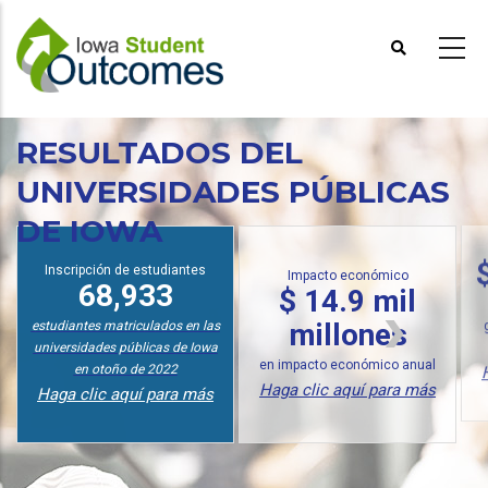
Pasar
al
contenido
principal
RESULTADOS DEL
UNIVERSIDADES PÚBLICAS
DE IOWA
Inscripción de estudiantes
Impacto económico
68,933
$ 14.9 mil
millones
estudiantes matriculados en las
universidades públicas de Iowa
en impacto económico anual
en otoño de 2022
Haga clic aquí para más
Haga clic aquí para más