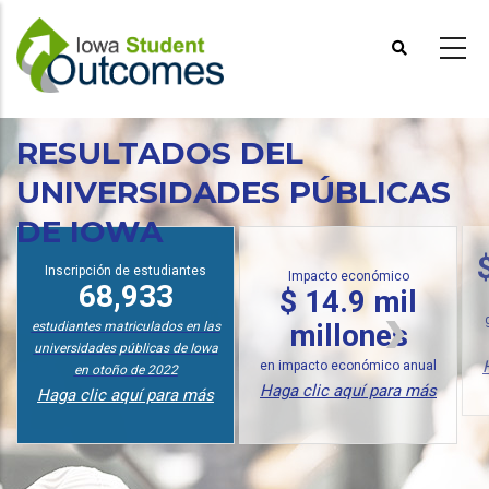
Pasar
al
contenido
principal
RESULTADOS DEL
UNIVERSIDADES PÚBLICAS
DE IOWA
Inscripción de estudiantes
Impacto económico
68,933
$ 14.9 mil
millones
estudiantes matriculados en las
universidades públicas de Iowa
en impacto económico anual
en otoño de 2022
Haga clic aquí para más
Haga clic aquí para más