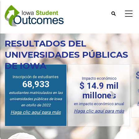
Pasar
al
contenido
principal
RESULTADOS DEL
UNIVERSIDADES PÚBLICAS
DE IOWA
Inscripción de estudiantes
Impacto económico
68,933
$ 14.9 mil
millones
estudiantes matriculados en las
universidades públicas de Iowa
en impacto económico anual
en otoño de 2022
Haga clic aquí para más
Haga clic aquí para más