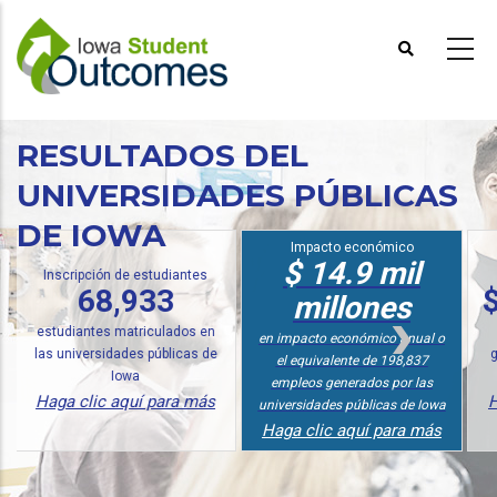
Pasar
al
contenido
principal
RESULTADOS DEL
UNIVERSIDADES PÚBLICAS
DE IOWA
Impacto económico
$ 14.9 mil
ipción de estudiantes
Análisis d
68,933
$ 23,
millones
iantes matriculados en
en ingresos
en impacto económico anual o
iversidades públicas de
graduados de
el equivalente de 198,837
Iowa
Públic
empleos generados por las
clic aquí para más
Haga clic 
universidades públicas de Iowa
Haga clic aquí para más