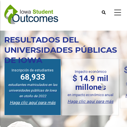
Pasar
al
contenido
principal
RESULTADOS DEL
UNIVERSIDADES PÚBLICAS
DE IOWA
Inscripción de estudiantes
Impacto económico
68,933
$ 14.9 mil
millones
estudiantes matriculados en las
universidades públicas de Iowa
en impacto económico anual
en otoño de 2022
Haga clic aquí para más
Haga clic aquí para más