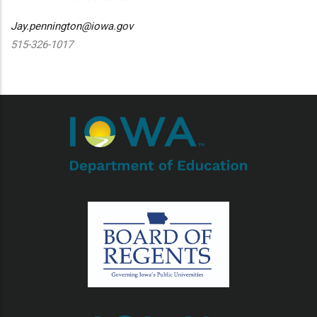
Jay.pennington@iowa.gov
515-326-1017