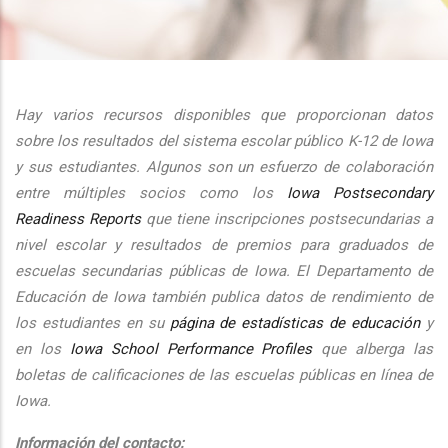
additional actions
Hay varios recursos disponibles que proporcionan datos
sobre los resultados del sistema escolar público K-12 de Iowa
y sus estudiantes. Algunos son un esfuerzo de colaboración
entre múltiples socios como los
Iowa Postsecondary
Readiness Reports
que tiene inscripciones postsecundarias a
nivel escolar y resultados de premios para graduados de
escuelas secundarias públicas de Iowa. El Departamento de
Educación de Iowa también publica datos de rendimiento de
los estudiantes en su
página de estadísticas de educación
y
en los
Iowa School Performance Profiles
que alberga las
boletas de calificaciones de las escuelas públicas en línea de
Iowa.
Información del contacto: