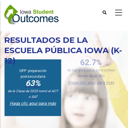
Pasar
al
contenido
principal
RESULTADOS DE LA
P
ESCUELA PÚBLICA IOWA (K-
12)
PRR: inscripción por demografía
d
62.7%
p
ISPP: preparación
de los graduados se inscriben
postsecundaria
dentro de un año
63%
Haga clic aquí para más
de la Clase de 2020 tomó el ACT
o SAT
Haga clic aquí para más