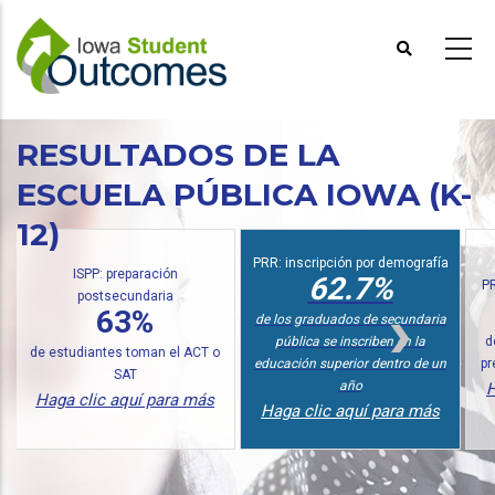
Pasar
al
contenido
principal
RESULTADOS DE LA
ESCUELA PÚBLICA IOWA (K-
12)
PRR: inscripción por demografía
ISPP: preparación
62.7%
PRR: PREP lí
postsecundaria
63%
de los graduados de secundaria
pública se inscriben en la
de los grad
tudiantes toman el ACT o
educación superior dentro de un
premio dentr
SAT
año
Haga clic
a clic aquí para más
Haga clic aquí para más