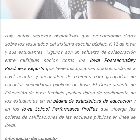
additional actions
Hay varios recursos disponibles que proporcionan datos
sobre los resultados del sistema escolar público K-12 de Iowa
y sus estudiantes. Algunos son un esfuerzo de colaboración
entre múltiples socios como los
Iowa Postsecondary
Readiness Reports
que tiene inscripciones postsecundarias a
nivel escolar y resultados de premios para graduados de
escuelas secundarias públicas de Iowa. El Departamento de
Educación de Iowa también publica datos de rendimiento de
los estudiantes en su
página de estadísticas de educación
y
en los
Iowa School Performance Profiles
que alberga las
boletas de calificaciones de las escuelas públicas en línea de
Iowa.
Información del contacto: