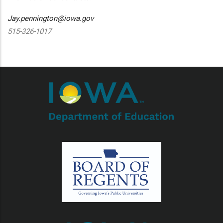
Jay.pennington@iowa.gov
515-326-1017