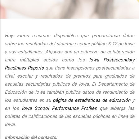
additional actions
Hay varios recursos disponibles que proporcionan datos
sobre los resultados del sistema escolar público K-12 de Iowa
y sus estudiantes. Algunos son un esfuerzo de colaboración
entre múltiples socios como los
Iowa Postsecondary
Readiness Reports
que tiene inscripciones postsecundarias a
nivel escolar y resultados de premios para graduados de
escuelas secundarias públicas de Iowa. El Departamento de
Educación de Iowa también publica datos de rendimiento de
los estudiantes en su
página de estadísticas de educación
y
en los
Iowa School Performance Profiles
que alberga las
boletas de calificaciones de las escuelas públicas en línea de
Iowa.
Información del contacto: