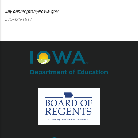
Jay.pennington@iowa.gov
515-326-1017