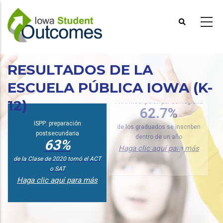
Pasar
al
contenido
principal
RESULTADOS DE LA
P
ESCUELA PÚBLICA IOWA (K-
12)
PRR: inscripción por demografía
d
62.7%
p
ISPP: preparación
de los graduados se inscriben
postsecundaria
63%
dentro de un año
Haga clic aquí para más
de la Clase de 2020 tomó el ACT
o SAT
Haga clic aquí para más