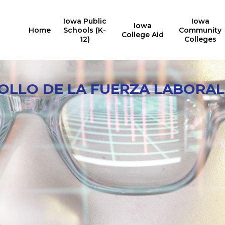
Iowa Public
Iowa
Iowa
Home
Schools (K-
Community
College Aid
12)
Colleges
OLLO DE LA FUERZA LABORAL