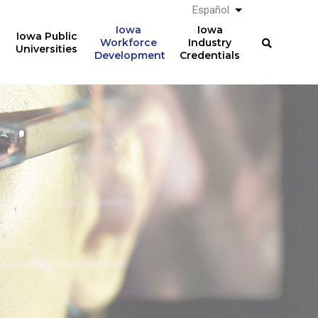
Español
List additional a
Iowa
Iowa
Iowa Public
Workforce
Industry
Universities
Development
Credentials