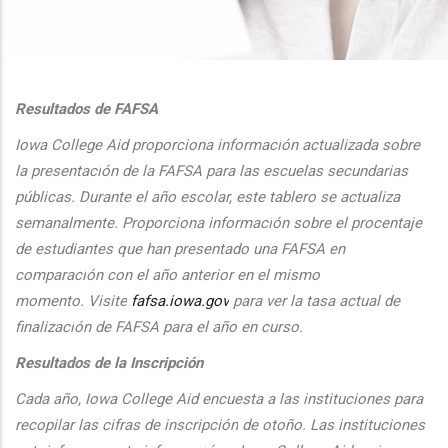
additional actions
Resultados de FAFSA
Iowa College Aid proporciona informaci
ón actualizada sobre
la presentaci
ón de la FAFSA para las escuelas secundarias
públicas. Durante el
a
ño escolar, este tablero se actualiza
semanalmente. Proporciona
informaci
ón sobre el procentaje
de estudiantes que han presentado una FAFSA en
comparaci
ón con el
a
ño anterior en el mismo
momento.
Visite
fafsa.iowa.gov
para ver la tasa actual de
finalizaci
ón de FAFSA para el a
ño en curso.
Resultados de la Inscripción
Cada
a
ño, Iowa College Aid encuesta a las instituciones para
recopilar las cifras de inscripción
de oto
ño. Las instituciones