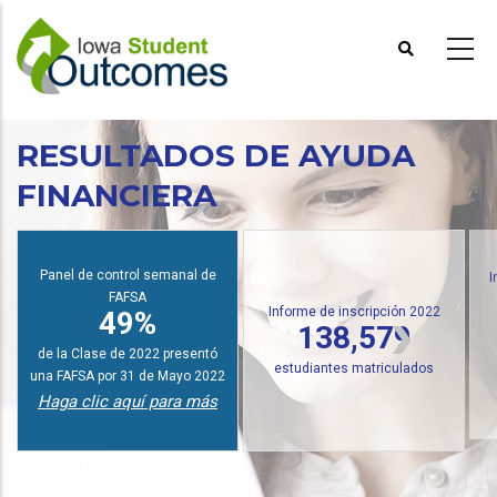
Pasar
al
contenido
principal
RESULTADOS DE AYUDA
FINANCIERA
Panel de control semanal de
I
FAFSA
Informe de inscripción 2022
49%
138,579
de la Clase de 2022 presentó
estudiantes matriculados
una FAFSA por 31 de Mayo 2022
Haga clic aquí para más