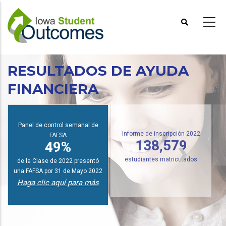
Pasar
al
contenido
principal
RESULTADOS DE AYUDA
FINANCIERA
I
Panel de control semanal de
FAFSA
Informe de inscripción 2022
49%
138,579
de la Clase de 2022 presentó
estudiantes matriculados
una FAFSA por 31 de Mayo 2022
Haga clic aquí para más