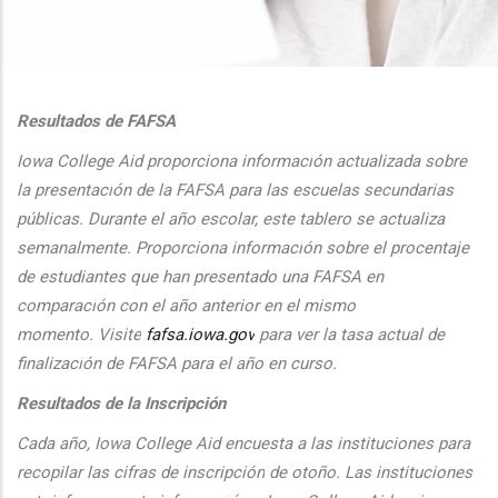
additional actions
Resultados de FAFSA
Iowa College Aid proporciona informaci
ón actualizada sobre
la presentaci
ón de la FAFSA para las escuelas secundarias
públicas. Durante el
a
ño escolar, este tablero se actualiza
semanalmente. Proporciona
informaci
ón sobre el procentaje
de estudiantes que han presentado una FAFSA en
comparaci
ón con el
a
ño anterior en el mismo
momento.
Visite
fafsa.iowa.gov
para ver la tasa actual de
finalizaci
ón de FAFSA para el a
ño en curso.
Resultados de la Inscripción
Cada
a
ño, Iowa College Aid encuesta a las instituciones para
recopilar las cifras de inscripción
de oto
ño. Las instituciones