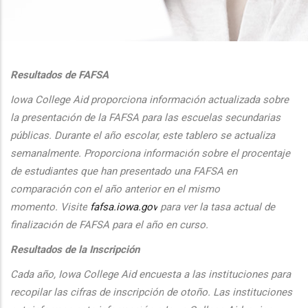
additional actions
Resultados de FAFSA
Iowa College Aid proporciona informaci
ón actualizada sobre
la presentaci
ón de la FAFSA para las escuelas secundarias
públicas. Durante el
a
ño escolar, este tablero se actualiza
semanalmente. Proporciona
informaci
ón sobre el procentaje
de estudiantes que han presentado una FAFSA en
comparaci
ón con el
a
ño anterior en el mismo
momento.
Visite
fafsa.iowa.gov
para ver la tasa actual de
finalizaci
ón de FAFSA para el a
ño en curso.
Resultados de la Inscripción
Cada
a
ño, Iowa College Aid encuesta a las instituciones para
recopilar las cifras de inscripción
de oto
ño. Las instituciones