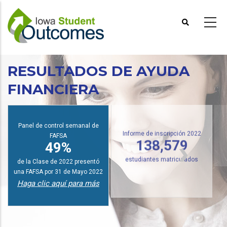
Pasar
al
contenido
principal
RESULTADOS DE AYUDA
FINANCIERA
I
Panel de control semanal de
FAFSA
Informe de inscripción 2022
49%
138,579
de la Clase de 2022 presentó
estudiantes matriculados
una FAFSA por 31 de Mayo 2022
Haga clic aquí para más