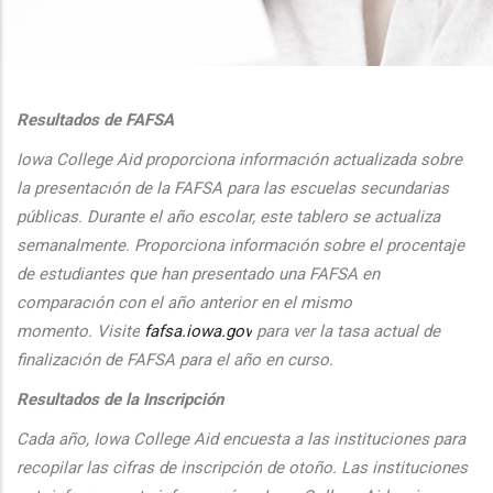
additional actions
Resultados de FAFSA
Iowa College Aid proporciona informaci
ón actualizada sobre
la presentaci
ón de la FAFSA para las escuelas secundarias
públicas. Durante el
a
ño escolar, este tablero se actualiza
semanalmente. Proporciona
informaci
ón sobre el procentaje
de estudiantes que han presentado una FAFSA en
comparaci
ón con el
a
ño anterior en el mismo
momento.
Visite
fafsa.iowa.gov
para ver la tasa actual de
finalizaci
ón de FAFSA para el a
ño en curso.
Resultados de la Inscripción
Cada
a
ño, Iowa College Aid encuesta a las instituciones para
recopilar las cifras de inscripción
de oto
ño. Las instituciones