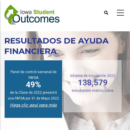
Pasar
al
contenido
principal
RESULTADOS DE AYUDA
FINANCIERA
I
Panel de control semanal de
FAFSA
Informe de inscripción 2022
49%
138,579
de la Clase de 2022 presentó
estudiantes matriculados
una FAFSA por 31 de Mayo 2022
Haga clic aquí para más