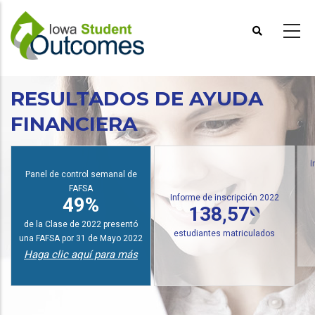
Pasar
al
contenido
principal
RESULTADOS DE AYUDA
FINANCIERA
I
Panel de control semanal de
FAFSA
Informe de inscripción 2022
49%
138,579
de la Clase de 2022 presentó
estudiantes matriculados
una FAFSA por 31 de Mayo 2022
Haga clic aquí para más