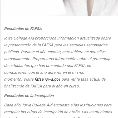
additional actions
Resultados de FAFSA
Iowa College Aid proporciona informaci
ón actualizada sobre
la presentaci
ón de la FAFSA para las escuelas secundarias
públicas. Durante el
a
ño escolar, este tablero se actualiza
semanalmente. Proporciona
informaci
ón sobre el procentaje
de estudiantes que han presentado una FAFSA en
comparaci
ón con el
a
ño anterior en el mismo
momento.
Visite
fafsa.iowa.gov
para ver la tasa actual de
finalizaci
ón de FAFSA para el a
ño en curso.
Resultados de la Inscripción
Cada
a
ño, Iowa College Aid encuesta a las instituciones para
recopilar las cifras de inscripción
de oto
ño. Las instituciones