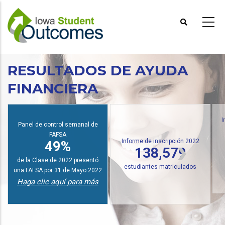
Pasar
al
contenido
principal
RESULTADOS DE AYUDA
FINANCIERA
Panel de control semanal de
I
FAFSA
Informe de inscripción 2022
49%
138,579
de la Clase de 2022 presentó
estudiantes matriculados
una FAFSA por 31 de Mayo 2022
Haga clic aquí para más