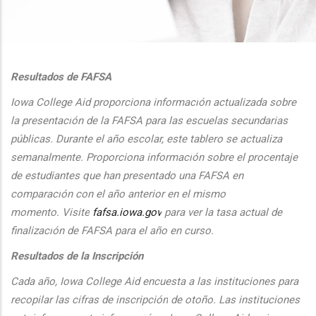
additional actions
Resultados de FAFSA
Iowa College Aid proporciona informaci
ón actualizada sobre
la presentaci
ón de la FAFSA para las escuelas secundarias
públicas. Durante el
a
ño escolar, este tablero se actualiza
semanalmente. Proporciona
informaci
ón sobre el procentaje
de estudiantes que han presentado una FAFSA en
comparaci
ón con el
a
ño anterior en el mismo
momento.
Visite
fafsa.iowa.gov
para ver la tasa actual de
finalizaci
ón de FAFSA para el a
ño en curso.
Resultados de la Inscripción
Cada
a
ño, Iowa College Aid encuesta a las instituciones para
recopilar las cifras de inscripción
de oto
ño. Las instituciones