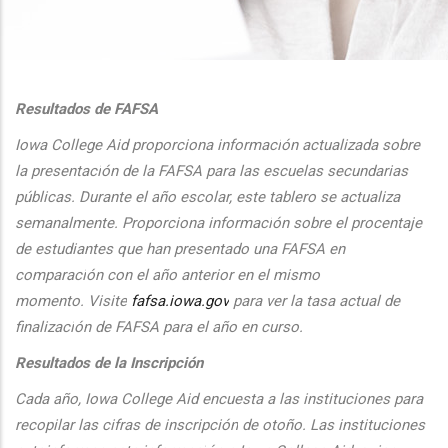
additional actions
Resultados de FAFSA
Iowa College Aid proporciona informaci
ón actualizada sobre
la presentaci
ón de la FAFSA para las escuelas secundarias
públicas. Durante el
a
ño escolar, este tablero se actualiza
semanalmente. Proporciona
informaci
ón sobre el procentaje
de estudiantes que han presentado una FAFSA en
comparaci
ón con el
a
ño anterior en el mismo
momento.
Visite
fafsa.iowa.gov
para ver la tasa actual de
finalizaci
ón de FAFSA para el a
ño en curso.
Resultados de la Inscripción
Cada
a
ño, Iowa College Aid encuesta a las instituciones para
recopilar las cifras de inscripción
de oto
ño. Las instituciones