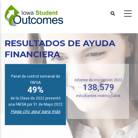
Pasar
al
contenido
principal
RESULTADOS DE AYUDA
FINANCIERA
I
Panel de control semanal de
FAFSA
Informe de inscripción 2022
49%
138,579
de la Clase de 2022 presentó
estudiantes matriculados
una FAFSA por 31 de Mayo 2022
Haga clic aquí para más