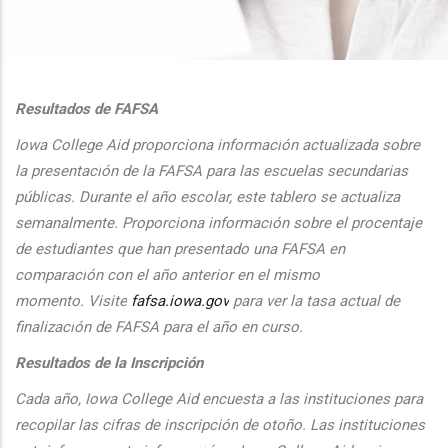
additional actions
Resultados de FAFSA
Iowa College Aid proporciona informaci
ón actualizada sobre
la presentaci
ón de la FAFSA para las escuelas secundarias
públicas. Durante el
a
ño escolar, este tablero se actualiza
semanalmente. Proporciona
informaci
ón sobre el procentaje
de estudiantes que han presentado una FAFSA en
comparaci
ón con el
a
ño anterior en el mismo
momento.
Visite
fafsa.iowa.gov
para ver la tasa actual de
finalizaci
ón de FAFSA para el a
ño en curso.
Resultados de la Inscripción
Cada
a
ño, Iowa College Aid encuesta a las instituciones para
recopilar las cifras de inscripción
de oto
ño. Las instituciones