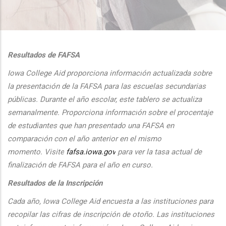
additional actions
Resultados de FAFSA
Iowa College Aid proporciona informaci
ón actualizada sobre
la presentaci
ón de la FAFSA para las escuelas secundarias
públicas. Durante el
a
ño escolar, este tablero se actualiza
semanalmente. Proporciona
informaci
ón sobre el procentaje
de estudiantes que han presentado una FAFSA en
comparaci
ón con el
a
ño anterior en el mismo
momento.
Visite
fafsa.iowa.gov
para ver la tasa actual de
finalizaci
ón de FAFSA para el a
ño en curso.
Resultados de la Inscripción
Cada
a
ño, Iowa College Aid encuesta a las instituciones para
recopilar las cifras de inscripción
de oto
ño. Las instituciones