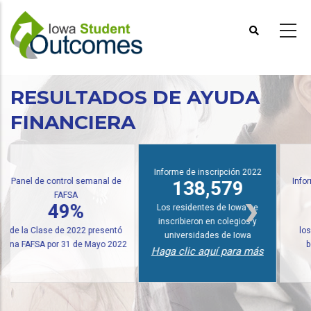
Pasar
al
contenido
principal
RESULTADOS DE AYUDA
FINANCIERA
Informe de inscripción 2022
ol semanal de
Informe de premios es
138,579
SA
múltiples
9%
21,977
Los residentes de Iowa se
inscribieron en colegios y
 2022 presentó
los estudiantes recib
universidades de Iowa
1 de Mayo 2022
becas y subvencio
Haga clic aquí para más