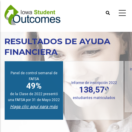
Pasar
al
contenido
principal
RESULTADOS DE AYUDA
FINANCIERA
I
Panel de control semanal de
FAFSA
Informe de inscripción 2022
49%
138,579
de la Clase de 2022 presentó
estudiantes matriculados
una FAFSA por 31 de Mayo 2022
Haga clic aquí para más