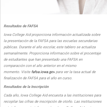
additional actions
Resultados de FAFSA
Iowa College Aid proporciona informaci
ón actualizada sobre
la presentaci
ón de la FAFSA para las escuelas secundarias
públicas. Durante el
a
ño escolar, este tablero se actualiza
semanalmente. Proporciona
informaci
ón sobre el procentaje
de estudiantes que han presentado una FAFSA en
comparaci
ón con el
a
ño anterior en el mismo
momento.
Visite
fafsa.iowa.gov
para ver la tasa actual de
finalizaci
ón de FAFSA para el a
ño en curso.
Resultados de la Inscripción
Cada
a
ño, Iowa College Aid encuesta a las instituciones para
recopilar las cifras de inscripción
de oto
ño. Las instituciones