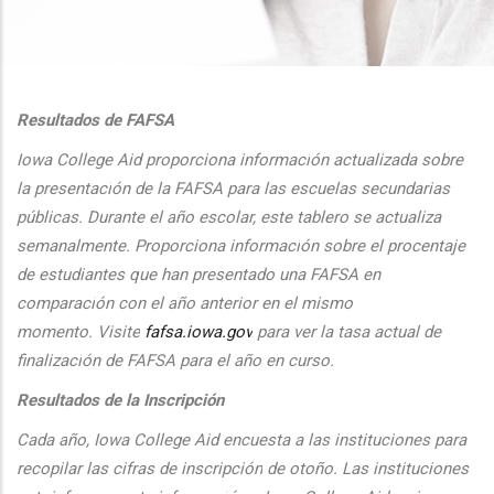
additional actions
Resultados de FAFSA
Iowa College Aid proporciona informaci
ón actualizada sobre
la presentaci
ón de la FAFSA para las escuelas secundarias
públicas. Durante el
a
ño escolar, este tablero se actualiza
semanalmente. Proporciona
informaci
ón sobre el procentaje
de estudiantes que han presentado una FAFSA en
comparaci
ón con el
a
ño anterior en el mismo
momento.
Visite
fafsa.iowa.gov
para ver la tasa actual de
finalizaci
ón de FAFSA para el a
ño en curso.
Resultados de la Inscripción
Cada
a
ño, Iowa College Aid encuesta a las instituciones para
recopilar las cifras de inscripción
de oto
ño. Las instituciones