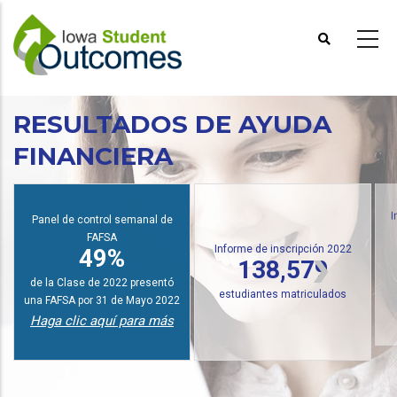
Pasar
al
contenido
principal
RESULTADOS DE AYUDA
FINANCIERA
Panel de control semanal de
I
FAFSA
Informe de inscripción 2022
49%
138,579
de la Clase de 2022 presentó
estudiantes matriculados
una FAFSA por 31 de Mayo 2022
Haga clic aquí para más