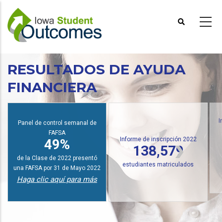
Pasar
al
contenido
principal
RESULTADOS DE AYUDA
FINANCIERA
Panel de control semanal de
I
FAFSA
Informe de inscripción 2022
49%
138,579
de la Clase de 2022 presentó
estudiantes matriculados
una FAFSA por 31 de Mayo 2022
Haga clic aquí para más