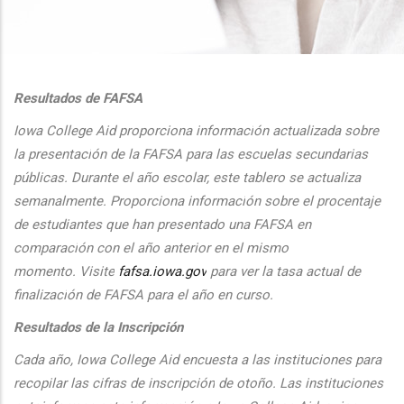
additional actions
Resultados de FAFSA
Iowa College Aid proporciona informaci
ón actualizada sobre
la presentaci
ón de la FAFSA para las escuelas secundarias
públicas. Durante el
a
ño escolar, este tablero se actualiza
semanalmente. Proporciona
informaci
ón sobre el procentaje
de estudiantes que han presentado una FAFSA en
comparaci
ón con el
a
ño anterior en el mismo
momento.
Visite
fafsa.iowa.gov
para ver la tasa actual de
finalizaci
ón de FAFSA para el a
ño en curso.
Resultados de la Inscripción
Cada
a
ño, Iowa College Aid encuesta a las instituciones para
recopilar las cifras de inscripción
de oto
ño. Las instituciones