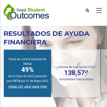
Pasar
al
contenido
principal
RESULTADOS DE AYUDA
FINANCIERA
Panel de control semanal de
I
FAFSA
Informe de inscripción 2022
49%
138,579
de la Clase de 2022 presentó
estudiantes matriculados
una FAFSA por 31 de Mayo 2022
Haga clic aquí para más