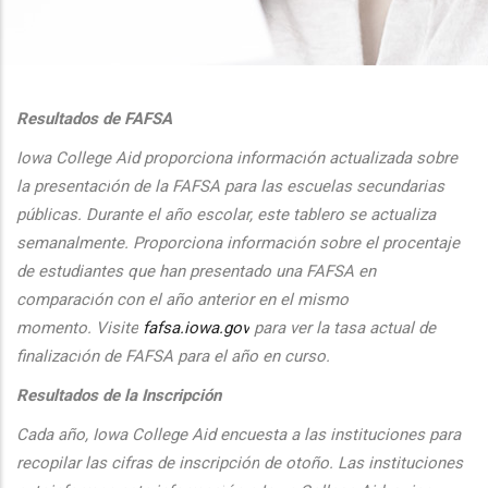
additional actions
Resultados de FAFSA
Iowa College Aid proporciona informaci
ón actualizada sobre
la presentaci
ón de la FAFSA para las escuelas secundarias
públicas. Durante el
a
ño escolar, este tablero se actualiza
semanalmente. Proporciona
informaci
ón sobre el procentaje
de estudiantes que han presentado una FAFSA en
comparaci
ón con el
a
ño anterior en el mismo
momento.
Visite
fafsa.iowa.gov
para ver la tasa actual de
finalizaci
ón de FAFSA para el a
ño en curso.
Resultados de la Inscripción
Cada
a
ño, Iowa College Aid encuesta a las instituciones para
recopilar las cifras de inscripción
de oto
ño. Las instituciones