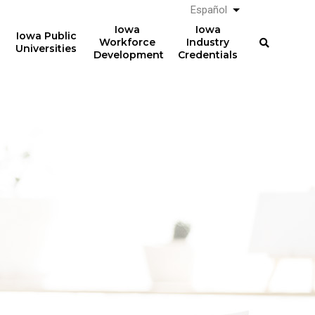
Español
List additional a
Iowa
Iowa
Iowa Public
Workforce
Industry
Universities
Development
Credentials