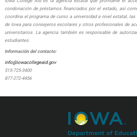
Iowa College Aid es la agencia estatal que promueve el acce
condonación de préstamos financiados por el estado, así com
coordina el programa de curso a universidad a nivel estatal, la
de Iowa para consejeros escolares y otros profesionales de acc
universitarios. La agencia también es responsable de autoriza
estudiantes.
Información del contacto:
info@iowacollegeaid.gov
515-725-3400
877-272-4456