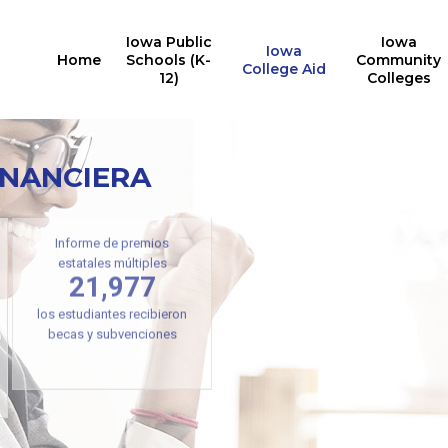
Iowa Public
Iowa
Iowa
Home
Schools (K-
Community
College Aid
12)
Colleges
INANCIERA
Informe de premios
estatales múltiples
21,977
los estudiantes recibieron
becas y subvenciones