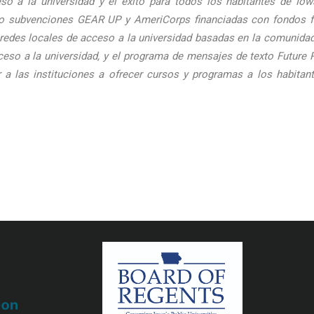
so a la universidad y el éxito para todos los habitantes de Io
o subvenciones GEAR UP y AmeriCorps financiadas con fondos fede
s redes locales de acceso a la universidad basadas en la comunidad,
eso a la universidad, y el programa de mensajes de texto Future 
r a las instituciones a ofrecer cursos y programas a los habitan