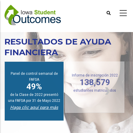
Pasar
al
contenido
principal
RESULTADOS DE AYUDA
FINANCIERA
I
Panel de control semanal de
FAFSA
Informe de inscripción 2022
49%
138,579
de la Clase de 2022 presentó
estudiantes matriculados
una FAFSA por 31 de Mayo 2022
Haga clic aquí para más