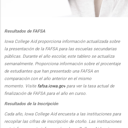
additional actions
Resultados de FAFSA
Iowa College Aid proporciona informaci
ón actualizada sobre
la presentaci
ón de la FAFSA para las escuelas secundarias
públicas. Durante el
a
ño escolar, este tablero se actualiza
semanalmente. Proporciona
informaci
ón sobre el procentaje
de estudiantes que han presentado una FAFSA en
comparaci
ón con el
a
ño anterior en el mismo
momento.
Visite
fafsa.iowa.gov
para ver la tasa actual de
finalizaci
ón de FAFSA para el a
ño en curso.
Resultados de la Inscripción
Cada
a
ño, Iowa College Aid encuesta a las instituciones para
recopilar las cifras de inscripción
de oto
ño. Las instituciones