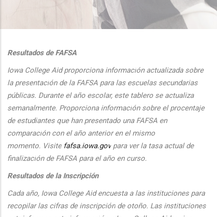
additional actions
Resultados de FAFSA
Iowa College Aid proporciona informaci
ón actualizada sobre
la presentaci
ón de la FAFSA para las escuelas secundarias
públicas. Durante el
a
ño escolar, este tablero se actualiza
semanalmente. Proporciona
informaci
ón sobre el procentaje
de estudiantes que han presentado una FAFSA en
comparaci
ón con el
a
ño anterior en el mismo
momento.
Visite
fafsa.iowa.gov
para ver la tasa actual de
finalizaci
ón de FAFSA para el a
ño en curso.
Resultados de la Inscripción
Cada
a
ño, Iowa College Aid encuesta a las instituciones para
recopilar las cifras de inscripción
de oto
ño. Las instituciones