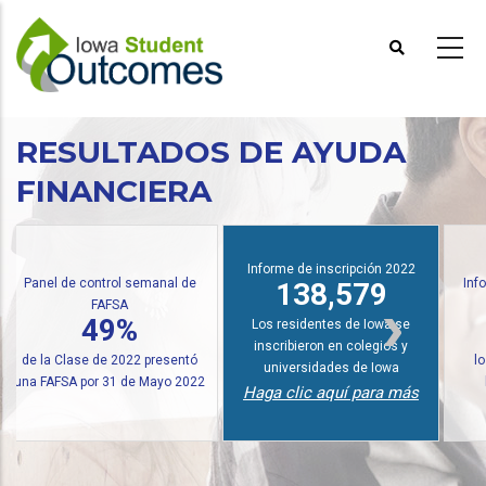
Pasar
al
contenido
principal
RESULTADOS DE AYUDA
FINANCIERA
Informe de inscripción 2022
rol semanal de
Informe de premios e
138,579
FSA
múltiples
9%
21,97
Los residentes de Iowa se
inscribieron en colegios y
 2022 presentó
los estudiantes reci
universidades de Iowa
31 de Mayo 2022
becas y subvenci
Haga clic aquí para más