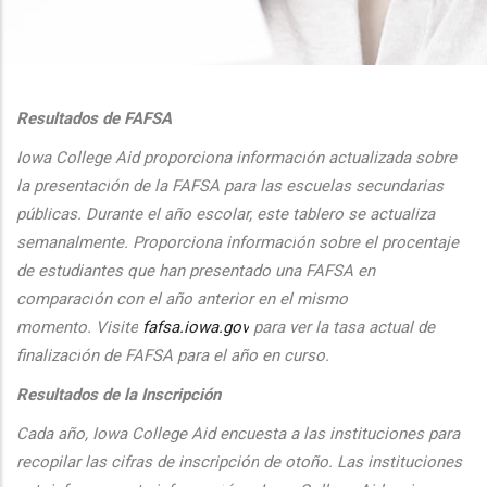
additional actions
Resultados de FAFSA
Iowa College Aid proporciona informaci
ón actualizada sobre
la presentaci
ón de la FAFSA para las escuelas secundarias
públicas. Durante el
a
ño escolar, este tablero se actualiza
semanalmente. Proporciona
informaci
ón sobre el procentaje
de estudiantes que han presentado una FAFSA en
comparaci
ón con el
a
ño anterior en el mismo
momento.
Visite
fafsa.iowa.gov
para ver la tasa actual de
finalizaci
ón de FAFSA para el a
ño en curso.
Resultados de la Inscripción
Cada
a
ño, Iowa College Aid encuesta a las instituciones para
recopilar las cifras de inscripción
de oto
ño. Las instituciones