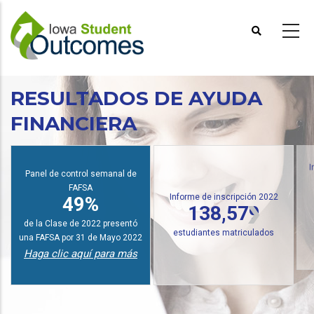
Pasar
al
contenido
principal
RESULTADOS DE AYUDA
FINANCIERA
Panel de control semanal de
I
FAFSA
Informe de inscripción 2022
49%
138,579
de la Clase de 2022 presentó
estudiantes matriculados
una FAFSA por 31 de Mayo 2022
Haga clic aquí para más